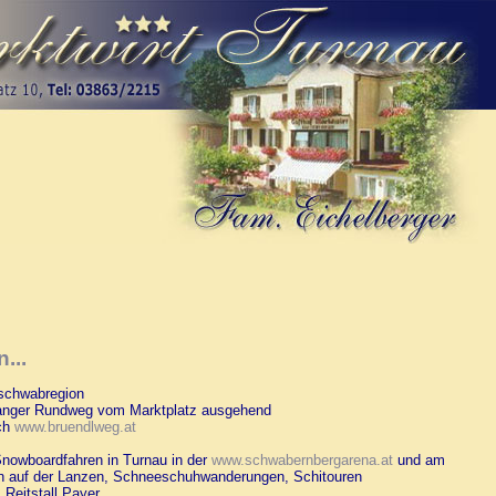
...
schwabregion
anger Rundweg vom Marktplatz ausgehend
ch
www.bruendlweg.at
Snowboardfahren in Turnau in der
www.schwabernbergarena.at
und am
en auf der Lanzen, Schneeschuhwanderungen, Schitouren
 Reitstall Payer