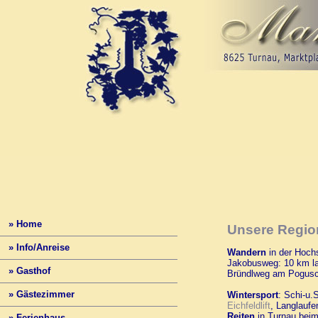
» Home
Unsere Region
» Info/Anreise
Wandern
in der Hoch
Jakobusweg: 10 km l
» Gasthof
Bründlweg am Pogus
» Gästezimmer
Wintersport
: Schi-u.
Eichfeldlift
, Langlauf
Reiten
in Turnau beim
» Ferienhaus