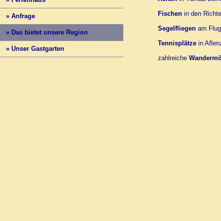
Fischen
in den Richt
» Anfrage
Segelfliegen
am Flug
» Das bietet unsere Region
Tennisplätze
in Aflen
» Unser Gastgarten
zahlreiche
Wandermög