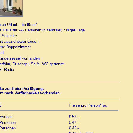
2
Ihren Urlaub - 55-95 m
.
 Haus für 2-6 Personen in zentraler, ruhiger Lage.
 Sitzecke
t ausziehbarer Couch
ene Doppelzimmer
tt
 Kindersessel vorhanden
rföhn, Duschgel, Seife. WC getrennt
T-Radio
ke zur freien Verfügung.
tz nach Verfügbarkeit vorhanden.
6
Preise pro Person/Tag
ersonen
€ 52,-
 Personen
€ 47,-
 Personen
€ 42,-