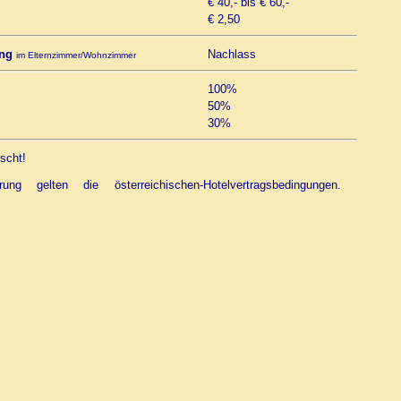
€ 40,- bis € 60,-
€ 2,50
ung
Nachlass
im Elternzimmer/Wohnzimmer
100%
50%
30%
scht!
ung gelten die österreichischen-Hotelvertragsbedingungen.