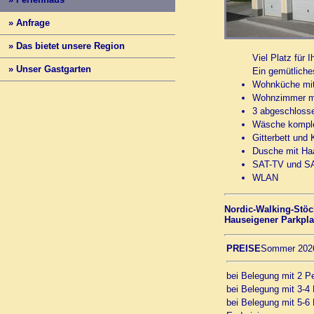
» Anfrage
» Das bietet unsere Region
Viel Platz für 
» Unser Gastgarten
Ein gemütliches
Wohnküche mit
Wohnzimmer mi
3 abgeschloss
Wäsche komple
Gitterbett und
Dusche mit Haa
SAT-TV und SA
WLAN
Nordic-Walking-Stöc
Hauseigener Parkpla
PREISE
Sommer 202
bei Belegung mit 2 P
bei Belegung mit 3-4
bei Belegung mit 5-6