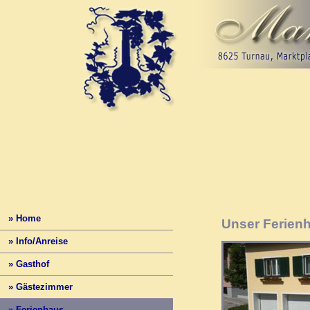
» Home
Unser Ferienh
» Info/Anreise
» Gasthof
» Gästezimmer
» Ferienhaus