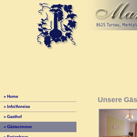
» Home
Unsere Gäs
» Info/Anreise
» Gasthof
» Gästezimmer
» Ferienhaus