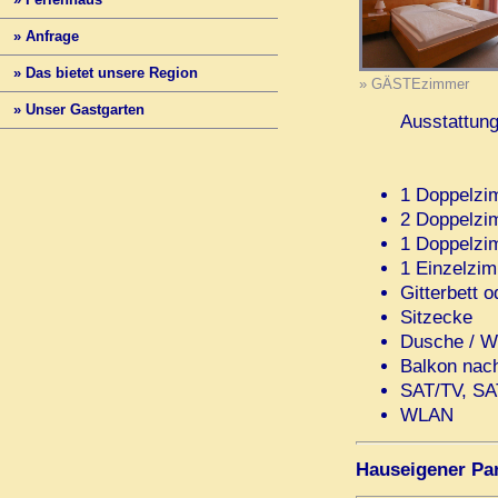
» Anfrage
» Das bietet unsere Region
» GÄSTEzimmer
» Unser Gastgarten
Ausstattun
1 Doppelz
2 Doppelzi
1 Doppelzi
1 Einzelzi
Gitterbett o
Sitzecke
Dusche / WC
Balkon nach
SAT/TV, SA
WLAN
Hauseigener Par